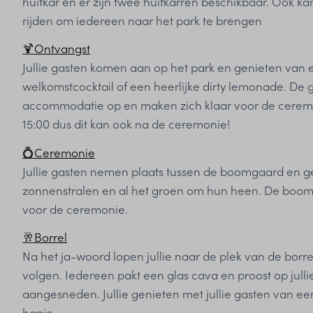
huifkar en er zijn twee huifkarren beschikbaar. Ook kan
rijden om iedereen naar het park te brengen
🍹
Ontvangst
Jullie gasten komen aan op het park en genieten van e
welkomstcocktail of een heerlijke dirty lemonade. De
accommodatie op en maken zich klaar voor de cerem
15:00 dus dit kan ook na de ceremonie!
💍
Ceremonie
Jullie gasten nemen plaats tussen de boomgaard en g
zonnenstralen en al het groen om hun heen. De boomg
voor de ceremonie.
🥂
Borrel
Na het ja-woord lopen jullie naar de plek van de borrel
volgen. Iedereen pakt een glas cava en proost op julli
aangesneden. Jullie genieten met jullie gasten van ee
hapje