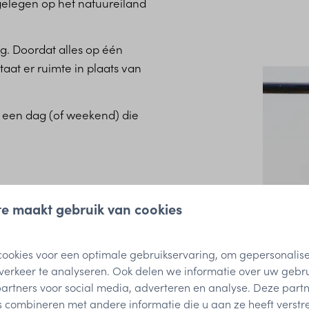
 gelegen op het natuureiland
ing. Doordat alles op één
taat er ruimte in plaats van
r een dag (of weekend) die
e maakt gebruik van cookies
ookies voor een optimale gebruikservaring, om gepersonalis
verkeer te analyseren. Ook delen we informatie over uw gebr
partners voor social media, adverteren en analyse. Deze part
kt?
combineren met andere informatie die u aan ze heeft verstrek