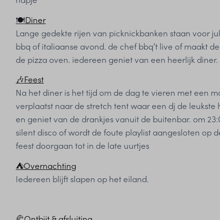
🍽️
Diner
Lange gedekte rijen van picknickbanken staan voor jull
bbq of italiaanse avond. de chef bbq’t live of maakt de h
de pizza oven. iedereen geniet van een heerlijk diner.
🎶
Feest
Na het diner is het tijd om de dag te vieren met een m
verplaatst naar de stretch tent waar een dj de leukste 
en geniet van de drankjes vanuit de buitenbar. om 23:
silent disco of wordt de foute playlist aangesloten op d
feest doorgaan tot in de late uurtjes
⛺
Overnachting
Iedereen blijft slapen op het eiland.
🥐
Ontbijt & afsluiting