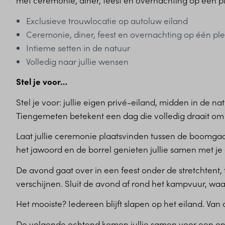
met ceremonie, diner, feest en overnachting op één pl
Exclusieve trouwlocatie op autoluw eiland
Ceremonie, diner, feest en overnachting op één pl
Intieme setten in de natuur
Volledig naar jullie wensen
Stel je voor…
Stel je voor: jullie eigen privé-eiland, midden in de n
Tiengemeten betekent een dag die volledig draait om j
Laat jullie ceremonie plaatsvinden tussen de boomgaa
het jawoord en de borrel genieten jullie samen met je 
De avond gaat over in een feest onder de stretchtent, 
verschijnen. Sluit de avond af rond het kampvuur, w
Het mooiste? Iedereen blijft slapen op het eiland. Va
De volgende ochtend komen jullie samen voor een on