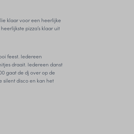
ie klaar voor een heerlijke
eerlijkste pizza’s klaar uit
ooi feest. Iedereen
hitjes draait. Iedereen danst
00 gaat de dj over op de
e silent disco en kan het