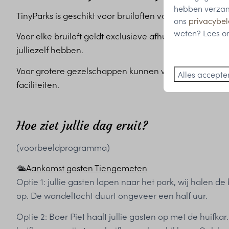
hebben verzame
TinyParks is geschikt voor bruiloften van circa 30 tot 1
ons
privacybel
weten? Lees on
Voor elke bruiloft geldt exclusieve afhuur, zodat jullie 
julliezelf hebben.
Voor grotere gezelschappen kunnen we uitbreiden met
Alles accepte
faciliteiten.
Hoe ziet jullie dag eruit?
(voorbeeldprogramma)
🛳️
Aankomst gasten Tiengemeten
Optie 1: jullie gasten lopen naar het park, wij halen d
op. De wandeltocht duurt ongeveer een half uur.
Optie 2: Boer Piet haalt jullie gasten op met de huifka