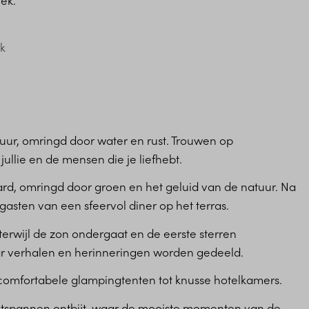
ek.
ek
atuur, omringd door water en rust. Trouwen op
ullie en de mensen die je liefhebt.
rd, omringd door groen en het geluid van de natuur. Na
gasten van een sfeervol diner op het terras.
terwijl de zon ondergaat en de eerste sterren
aar verhalen en herinneringen worden gedeeld.
n comfortabele glampingtenten tot knusse hotelkamers.
tspannen ontbijt, waar de mooiste momenten van de