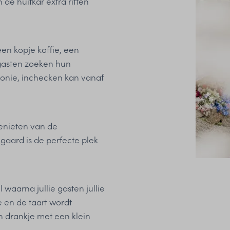
 de huifkar extra ritten
en kopje koffie, een
 gasten zoeken hun
onie, inchecken kan vanaf
enieten van de
aard is de perfecte plek
 waarna jullie gasten jullie
e en de taart wordt
n drankje met een klein