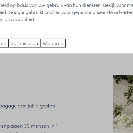
ld op basis van uw gebruik van hun diensten. Bekijk voor me
00 gasten.
eid
.
Google
gebruikt cookies voor gepersonaliseerde adverten
s privacybeleid.
het eiland volledig voor
 extra tenten en
ren
Zelf instellen
Weigeren
e bagage van jullie gasten
r. er passen 30 mensen in 1