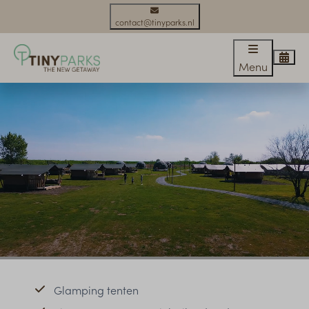
contact@tinyparks.nl
Menu
Glamping tenten