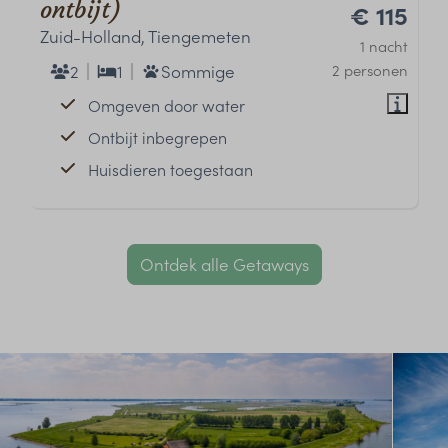
ontbijt)
€ 115
Zuid-Holland, Tiengemeten
1 nacht
2
1
Sommige
2 personen
Omgeven door water
Ontbijt inbegrepen
Huisdieren toegestaan
Ontdek alle Getaways