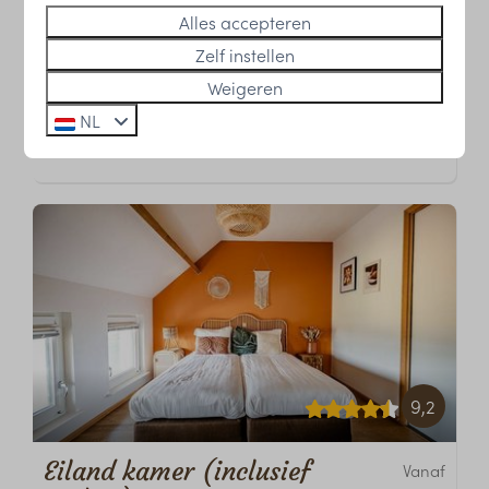
1 nacht
Alles accepteren
4
1
Sommige
2 personen
Zelf instellen
Ontbijt inbegrepen
Weigeren
Omgeven door water
NL
Huisdieren toegestaan
9,2
Eiland kamer (inclusief
Vanaf