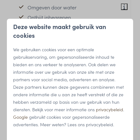
Omgeven door water
Ontbijt inbegrepen
Deze website maakt gebruik van
Huisdieren toegestaan
cookies
We gebruiken cookies voor een optimale
gebruikservaring, om gepersonaliseerde inhoud te
bieden en ons verkeer te analyseren. Ook delen we
informatie over uw gebruik van onze site met onze
partners voor social media, adverteren en analyse.
Deze partners kunnen deze gegevens combineren met
andere informatie die u aan ze heeft verstrekt of die ze
hebben verzameld op basis van uw gebruik van hun
9,2
diensten. Bekijk voor meer informatie ons
privacybeleid
.
Google
gebruikt cookies voor gepersonaliseerde
Cast Away Dome (inclusief
Vanaf
advertenties. Meer weten? Lees ons privacybeleid.
ontbijt)
€ 147
Zuid-Holland, Tiengemeten