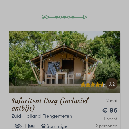
9,2
Safaritent Cosy (inclusief
Vanaf
ontbijt)
€ 96
Zuid-Holland, Tiengemeten
1 nacht
2
1
Sommige
2 personen