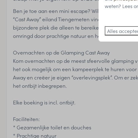
weten? Lees on
Ben je toe aan een mini escape? Wil je er even helem
“Cast Away” eiland Tiengemeten vind je het meest u
bijzondere plek die alleen te bereiken is met een klei
Alles accepte
omringd door prachtige natuur en honderden versch
Overnachten op de Glamping Cast Away
Kom overnachten op de meest sfeervolle glamping 
het ook mogelijk om een kampeerplek te huren voor m
Away en creëer je eigen “overlevingsplek”. Om er zeke
het ontbijt inbegrepen.
Elke boeking is incl. ontbijt.
Faciliteiten:
* Gezamenlijke toilet en douches
* Prachtige natuur