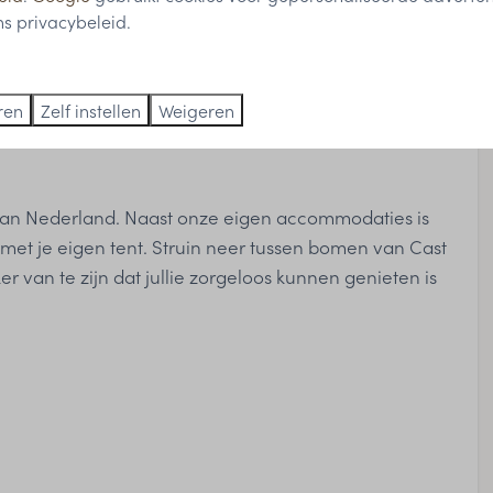
s privacybeleid.
aal uit zonder al te ver van huis te gaan? Op ons
nieke plekje van Nederland om te overnachten. Een
n pontje, waar auto’s niet zijn toegestaan en je bent
ren
Zelf instellen
Weigeren
illende vogels.
van Nederland. Naast onze eigen accommodaties is
et je eigen tent. Struin neer tussen bomen van Cast
r van te zijn dat jullie zorgeloos kunnen genieten is