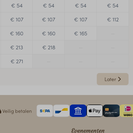
€ 54
€ 54
€ 54
€ 54
€ 107
€ 107
€ 107
€ 112
€ 160
€ 160
€ 165
—
€ 213
€ 218
—
—
€ 271
—
—
—
Later
Veilig betalen
Evenementen