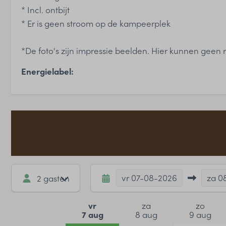
* Incl. ontbijt
* Er is geen stroom op de kampeerplek
*De foto's zijn impressie beelden. Hier kunnen geen
Energielabel:
Beschikbaarheid en prijs
vr
07-08-2026
za
0
2 gasten
vr
za
zo
7 aug
8 aug
9 aug