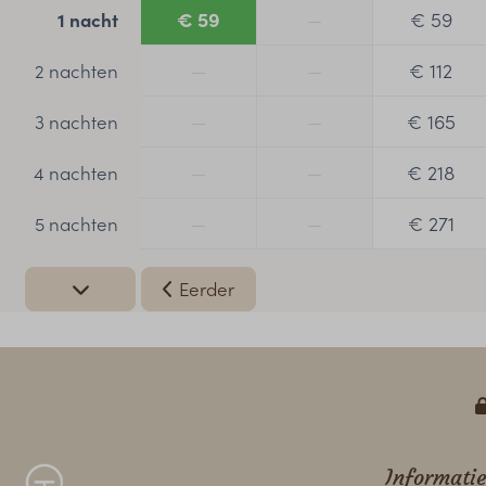
€ 59
—
€ 59
1 nacht
—
—
€ 112
2 nachten
—
—
€ 165
3 nachten
—
—
€ 218
4 nachten
—
—
€ 271
5 nachten
Eerder
Informatie