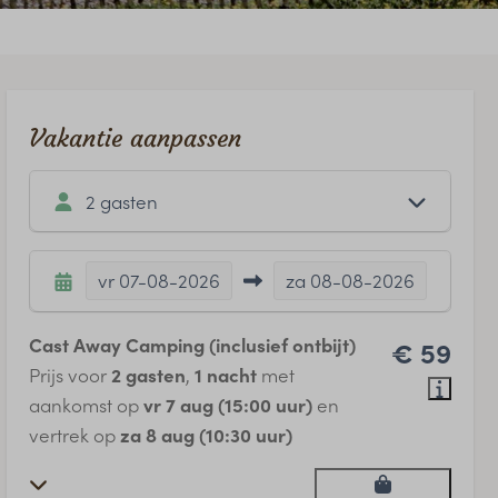
Vakantie aanpassen
2 gasten
vr
07-08-2026
za
08-08-2026
Cast Away Camping (inclusief ontbijt)
€ 59
Prijs voor
2 gasten
,
1 nacht
met
aankomst op
vr 7 aug (15:00 uur)
en
vertrek op
za 8 aug (10:30 uur)