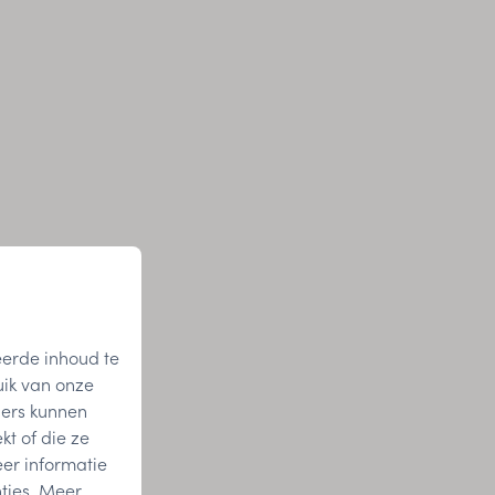
eerde inhoud te
uik van onze
ners kunnen
t of die ze
er informatie
ties. Meer