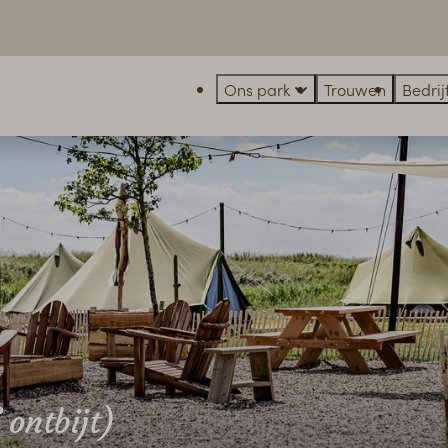
Ons park
Trouwen
Bedri
ontbijt)